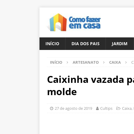
INÍCIO
DIA DOS PAIS
JARDIM
INÍCIO
ARTESANATO
CAIXA
C
Caixinha vazada 
molde
27 de agosto de 2019
Cultips
Caixa
,