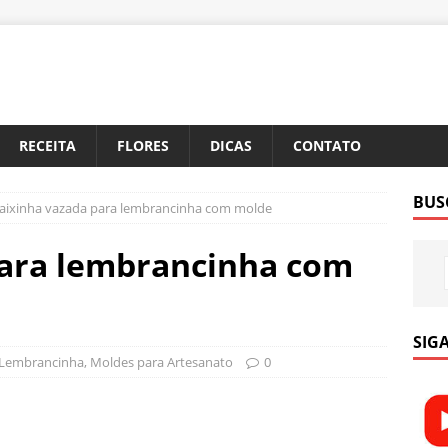
RECEITA
FLORES
DICAS
CONTATO
BUS
aixinha vazada para lembrancinha com molde
para lembrancinha com
SIGA
Lembrancinha
,
Moldes para Artesanato
0