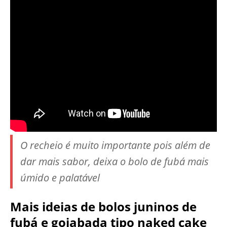
O recheio é muito importante pois além de
dar mais sabor, deixa o bolo de fubá mais
úmido e palatável
Mais ideias de bolos juninos de
fubá e goiabada tipo naked cake