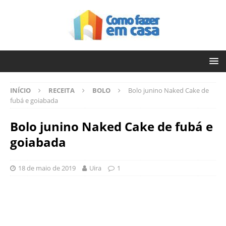
INÍCIO
RECEITA
BOLO
Bolo junino Naked Cake de
fubá e goiabada
Bolo junino Naked Cake de fubá e
goiabada
18 de maio de 2019
Uira
1