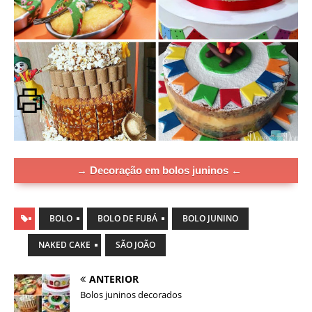
→ Decoração em bolos juninos ←
BOLO
BOLO DE FUBÁ
BOLO JUNINO
NAKED CAKE
SÃO JOÃO
ANTERIOR
Bolos juninos decorados