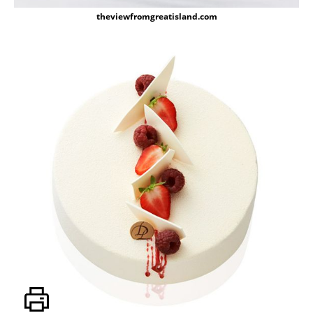
theviewfromgreatisland.com