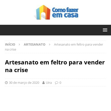
INÍCIO
ARTESANATO
Artesanato em feltro para vender
na crise
Artesanato em feltro para vender
na crise
30 de março de 2020
Uira
0