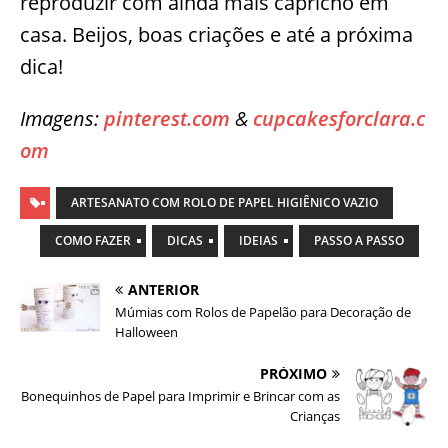
reproduzir com ainda mais capricho em
casa. Beijos, boas criações e até a próxima
dica!
Imagens:
pinterest.com
&
cupcakesforclara.c
om
ARTESANATO COM ROLO DE PAPEL HIGIÊNICO VAZIO
COMO FAZER
DICAS
IDEIAS
PASSO A PASSO
ANTERIOR
Múmias com Rolos de Papelão para Decoração de
Halloween
PRÓXIMO
Bonequinhos de Papel para Imprimir e Brincar com as
Crianças