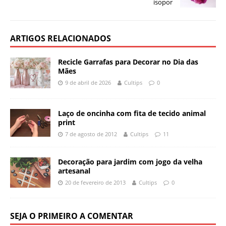
isopor
ARTIGOS RELACIONADOS
Recicle Garrafas para Decorar no Dia das
Mães
9 de abril de 2026
Cultips
0
Laço de oncinha com fita de tecido animal
print
7 de agosto de 2012
Cultips
11
Decoração para jardim com jogo da velha
artesanal
20 de fevereiro de 2013
Cultips
0
SEJA O PRIMEIRO A COMENTAR