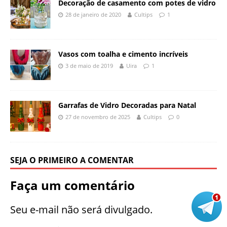
Decoração de casamento com potes de vidro
28 de janeiro de 2020
Cultips
1
Vasos com toalha e cimento incríveis
3 de maio de 2019
Uira
1
Garrafas de Vidro Decoradas para Natal
27 de novembro de 2025
Cultips
0
SEJA O PRIMEIRO A COMENTAR
Faça um comentário
Seu e-mail não será divulgado.