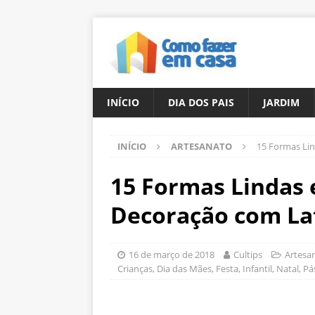
INÍCIO
DIA DOS PAIS
JARDIM
INÍCIO
ARTESANATO
15 Formas Lin
15 Formas Lindas e
Decoração com La
16 de março de 2018
Cultips
Artesa
Crianças
,
Dia das Mães
,
Festa
,
Infantil
,
Natal
,
Pá