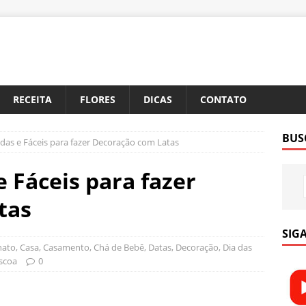
RECEITA
FLORES
DICAS
CONTATO
BUS
das e Fáceis para fazer Decoração com Latas
 Fáceis para fazer
tas
SIGA
nato
,
Casa
,
Casamento
,
Chá de Bebê
,
Datas
,
Decoração
,
Dia das
scoa
0