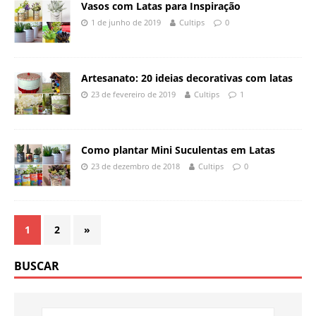
Vasos com Latas para Inspiração
1 de junho de 2019
Cultips
0
Artesanato: 20 ideias decorativas com latas
23 de fevereiro de 2019
Cultips
1
Como plantar Mini Suculentas em Latas
23 de dezembro de 2018
Cultips
0
1
2
»
BUSCAR