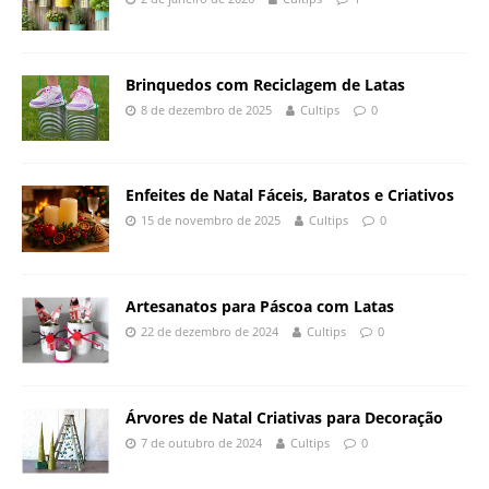
Brinquedos com Reciclagem de Latas
8 de dezembro de 2025
Cultips
0
Enfeites de Natal Fáceis, Baratos e Criativos
15 de novembro de 2025
Cultips
0
Artesanatos para Páscoa com Latas
22 de dezembro de 2024
Cultips
0
Árvores de Natal Criativas para Decoração
7 de outubro de 2024
Cultips
0