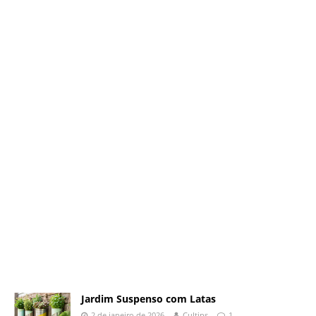
Jardim Suspenso com Latas
2 de janeiro de 2026
Cultips
1