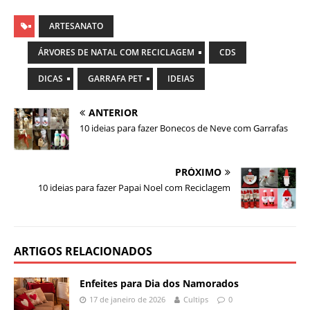
ARTESANATO
ÁRVORES DE NATAL COM RECICLAGEM
CDS
DICAS
GARRAFA PET
IDEIAS
ANTERIOR
10 ideias para fazer Bonecos de Neve com Garrafas
PRÓXIMO
10 ideias para fazer Papai Noel com Reciclagem
ARTIGOS RELACIONADOS
Enfeites para Dia dos Namorados
17 de janeiro de 2026
Cultips
0