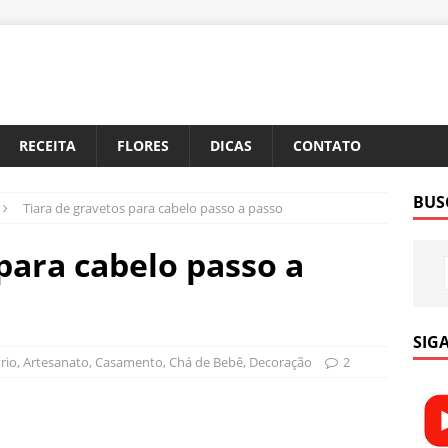
RECEITA
FLORES
DICAS
CONTATO
BUS
Tiara de gravetos para cabelo passo a passo
para cabelo passo a
SIGA
rio
,
Artesanato
,
Casamento
,
Chá de Bebê
,
Decoração
2