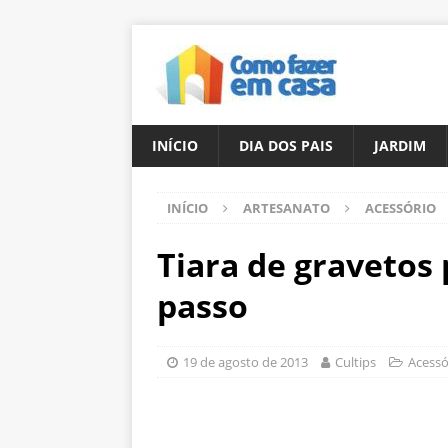
INÍCIO
DIA DOS PAIS
JARDIM
INÍCIO
ARTESANATO
ACESSÓRIO
Tiara de gravetos 
passo
19 de agosto de 2013
Cultips
Acessó