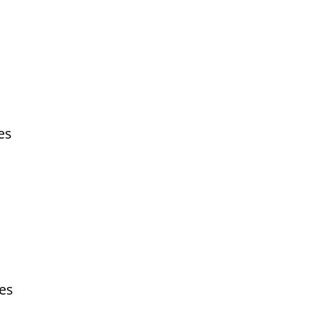
es
res