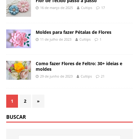
Flor de Tecido passo a passo
16 de março de 2025
Cultips
17
Moldes para fazer Pétalas de Flores
11 de julho de 2023
Cultips
1
Como fazer Flores de Feltro: 30+ ideias e
moldes
29 de junho de 2023
Cultips
21
1
2
»
BUSCAR