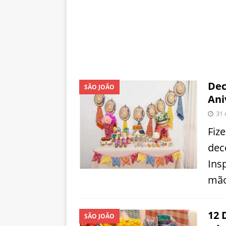
Dec
SÃO JOÃO
Ani
31 
Fiz
dec
Ins
mão
12 
SÃO JOÃO