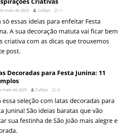
nspirações Criativas
de maio de 2025
Cultips
1
 só essas ideias para enfeitar Festa
ina. A sua decoração matuta vai ficar bem
s criativa com as dicas que trouxemos
te post.
as Decoradas para Festa Junina: 11
emplos
e maio de 2025
Cultips
0
a essa seleção com latas decoradas para
ta Junina! São ideias baratas que vão
xar sua festinha de São João mais alegre e
orada.