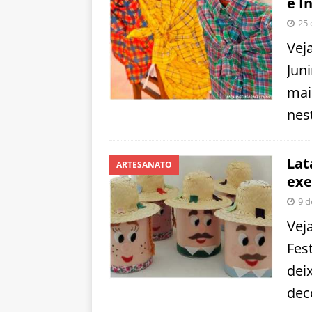
e I
25 
Veja
Jun
mai
nes
Lat
ARTESANATO
ex
9 d
Vej
Fes
dei
dec