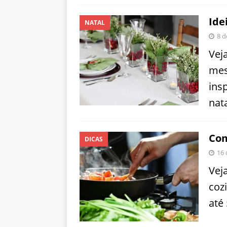
Ide
NATAL
8 d
Vej
mes
ins
nata
Com
DICAS
16 
Vej
coz
até