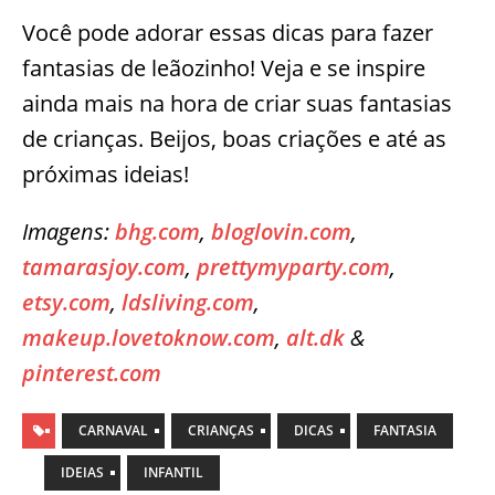
Você pode adorar essas dicas para fazer
fantasias de leãozinho! Veja e se inspire
ainda mais na hora de criar suas fantasias
de crianças. Beijos, boas criações e até as
próximas ideias!
Imagens:
bhg.com
,
bloglovin.com
,
tamarasjoy.com
,
prettymyparty.com
,
etsy.com
,
ldsliving.com
,
makeup.lovetoknow.com
,
alt.dk
&
pinterest.com
CARNAVAL
CRIANÇAS
DICAS
FANTASIA
IDEIAS
INFANTIL