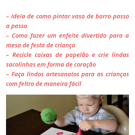
– Ideia de como pintar vaso de barro passo
a passo
– Como fazer um enfeite divertido para a
mesa de festa de criança
– Recicle caixas de papelão e crie lindas
sacolinhas em forma de coração
– Faça lindos artesanatos para as crianças
com feltro de maneira fácil