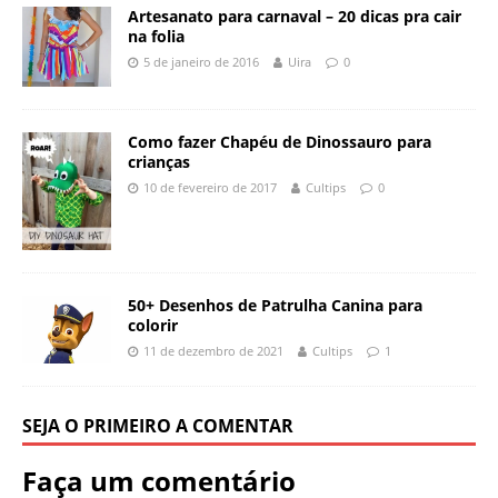
Artesanato para carnaval – 20 dicas pra cair
na folia
5 de janeiro de 2016
Uira
0
Como fazer Chapéu de Dinossauro para
crianças
10 de fevereiro de 2017
Cultips
0
50+ Desenhos de Patrulha Canina para
colorir
11 de dezembro de 2021
Cultips
1
SEJA O PRIMEIRO A COMENTAR
Faça um comentário