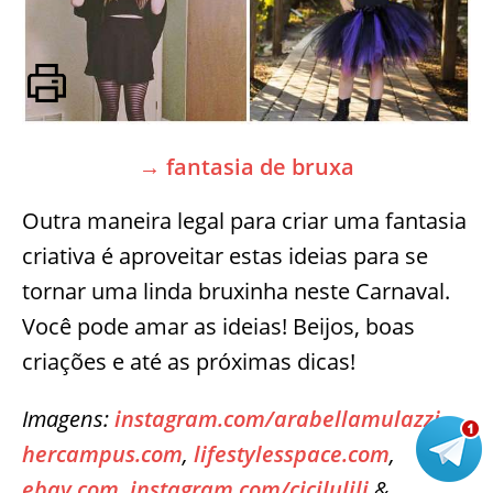
→ fantasia de bruxa
Outra maneira legal para criar uma fantasia
criativa é aproveitar estas ideias para se
tornar uma linda bruxinha neste Carnaval.
Você pode amar as ideias! Beijos, boas
criações e até as próximas dicas!
Imagens:
instagram.com/arabellamulazzi
,
hercampus.com
,
lifestylesspace.com
,
ebay.com
,
instagram.com/cicilulili
&