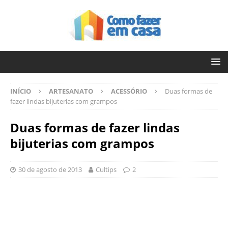
INÍCIO
ARTESANATO
ACESSÓRIO
Duas formas de
fazer lindas bijuterias com grampos
Duas formas de fazer lindas
bijuterias com grampos
30 de agosto de 2013
Cultips
2