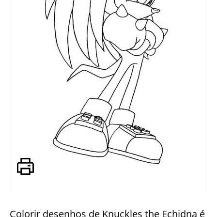
Colorir desenhos de Knuckles the Echidna é