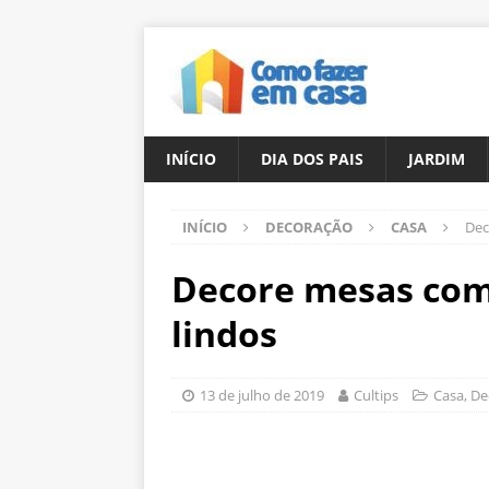
INÍCIO
DIA DOS PAIS
JARDIM
INÍCIO
DECORAÇÃO
CASA
Dec
Decore mesas com 
lindos
13 de julho de 2019
Cultips
Casa
,
De