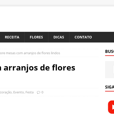
RECEITA
FLORES
DICAS
CONTATO
BUS
ore mesas com arranjos de flores lindos
arranjos de flores
SIGA
coração
,
Evento
,
Festa
0