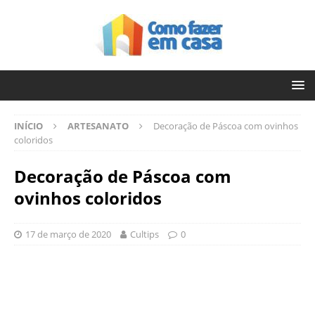
INÍCIO
ARTESANATO
Decoração de Páscoa com ovinhos
coloridos
Decoração de Páscoa com
ovinhos coloridos
17 de março de 2020
Cultips
0