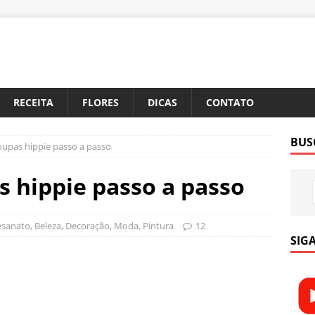
RECEITA
FLORES
DICAS
CONTATO
BUS
oupas hippie passo a passo
s hippie passo a passo
esanato
,
Beleza
,
Decoração
,
Moda
,
Pintura
12
SIGA