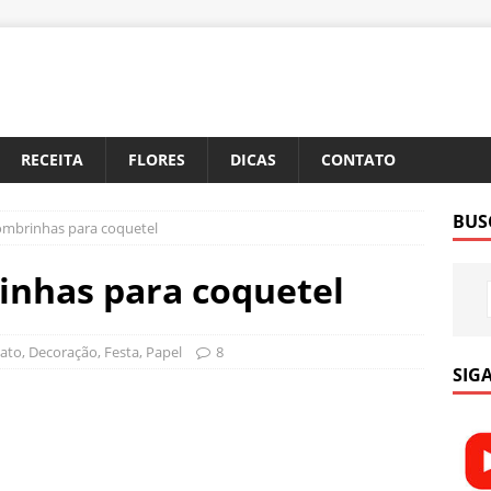
RECEITA
FLORES
DICAS
CONTATO
BUS
ombrinhas para coquetel
inhas para coquetel
nato
,
Decoração
,
Festa
,
Papel
8
SIGA