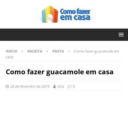
INÍCIO
RECEITA
PASTA
Como fazer guacamole em
casa
Como fazer guacamole em casa
26 de fevereiro de 2019
Uira
0