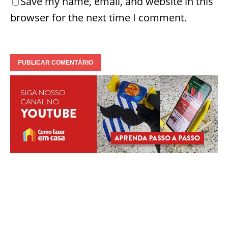
31 de março de 2015
Cultips
3
Como fazer presente criativo para o Dia do
Pais – Caneca Personalizada
22 de julho de 2017
Cultips
0
Faça um comentário
Seu e-mail não será divulgado.
Comentário
Nome
*