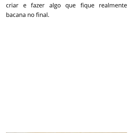
no
blog Hwtm Daily Blog
. Improvise do
jeito que achar legal, podendo até usar uma
luva que não seja de tecido. O importante é
criar e fazer algo que fique realmente
bacana no final.