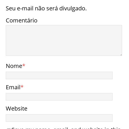
COMO FAZER GALINHAS DE TECIDO
PASSO A PASSO
REAPROVEITANDO LUVAS
REAPROVEITAR
ANTERIOR
Artesanato com jornal para crianças passo a passo
PRÓXIMO
Moldes e desenhos para recortar e decorar a casa
ARTIGOS RELACIONADOS
Enfeites com Tecido para o São João
7 de junho de 2018
Cultips
2
Como fazer uma embalagem de presente
criativa passo a passo