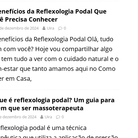
enefícios da Reflexologia Podal Que
ê Precisa Conhecer
de dezembro de 2024
Uira
0
enefícios da Reflexologia Podal Olá, tudo
 com você? Hoje vou compartilhar algo
 tem tudo a ver com o cuidado natural e o
-estar que tanto amamos aqui no Como
er em Casa,
ue é reflexologia podal? Um guia para
m que ser massoterapeuta
e dezembro de 2024
Uira
0
eflexologia podal é uma técnica
apêutica que utiliza a aplicação de pressão