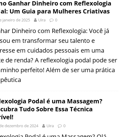
o Ganhar Dinheiro com Reflexologia
al: Um Guia para Mulheres Criativas
e janeiro de 2025
Uira
0
har Dinheiro com Reflexologia: Você já
sou em transformar seu talento e
eresse em cuidados pessoais em uma
te de renda? A reflexologia podal pode ser
aminho perfeito! Além de ser uma prática
apêutica
lexologia Podal é uma Massagem?
cubra Tudo Sobre Essa Técnica
ível!
de dezembro de 2024
Uira
0
lexologia Podal é uma Massagem? Olá,