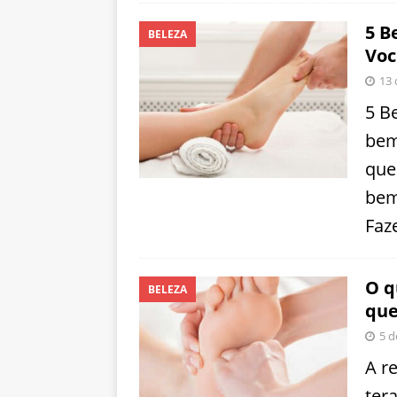
5 B
BELEZA
Voc
13 
5 B
bem
que
bem
Faz
O q
BELEZA
que
5 d
A r
ter