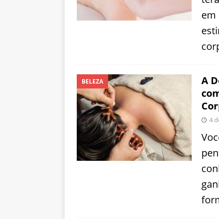
em 
est
cor
A D
BELEZA
com
Cor
4 d
Voc
pen
con
gan
for