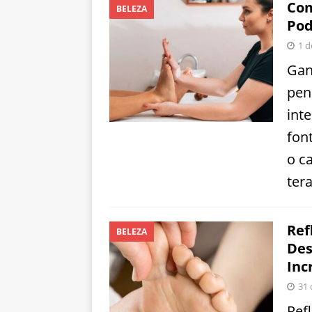
Com
BELEZA
Pod
1 d
Gan
pen
int
fon
o c
ter
Ref
BELEZA
Des
Incr
31 
Ref