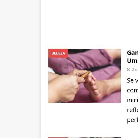
Gan
BELEZA
Um 
2 d
Se 
com
ini
ref
perf