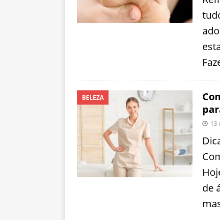
tud
ado
est
Faz
Com
BELEZA
par
13 
Dic
Com
Hoj
de 
mas