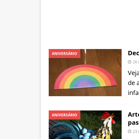
Dec
ANIVERSÁRIO
26 
Vej
de 
infa
Art
ANIVERSÁRIO
pas
23 