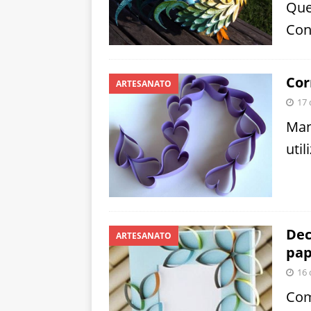
Que
Con
Cor
ARTESANATO
17 
Man
uti
Dec
ARTESANATO
pap
16 
Com