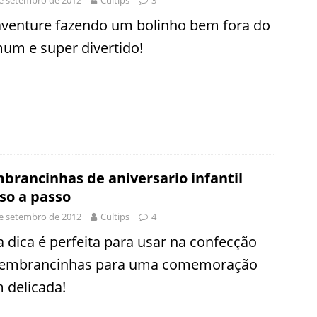
aventure fazendo um bolinho bem fora do
um e super divertido!
brancinhas de aniversario infantil
so a passo
e setembro de 2012
Cultips
4
a dica é perfeita para usar na confecção
lembrancinhas para uma comemoração
 delicada!