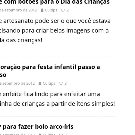
e com botões para o Dia das Crianças
de setembro de 2012
Cultips
2
e artesanato pode ser o que você estava
cisando para criar belas imagens com a
da das crianças!
oração para festa infantil passo a
so
e setembro de 2012
Cultips
3
 enfeite fica lindo para enfeitar uma
inha de crianças a partir de itens simples!
 para fazer bolo arco-íris
e setembro de 2012
Cultips
3