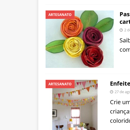
Pas
ARTESANATO
car
2 d
Sai
com
Enfeite
ARTESANATO
27 de ag
Crie um
crianç
colorid