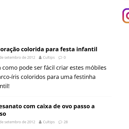
oração colorida para festa infantil
de setembro de 2012
Cultips
0
a como pode ser fácil criar estes móbiles
arco-íris coloridos para uma festinha
ntil!
esanato com caixa de ovo passo a
so
de setembro de 2012
Cultips
28