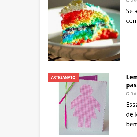
Se 
com
Lem
ARTESANATO
pas
3 d
Ess
de 
bem