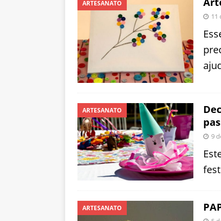
Art
ARTESANATO
11 
Ess
pre
aju
Dec
ARTESANATO
pas
9 d
Este
fest
PAP
ARTESANATO
5 d