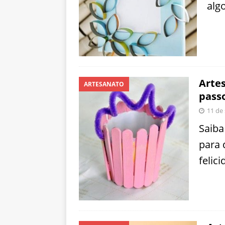
alg
Artes
ARTESANATO
pass
11 de
Saiba
para 
felic