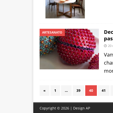
Dec
ARTESANATO
pas
20 
Vam
cha
mom
«
1
…
39
40
41
Copyright © 2026 | Design
AP