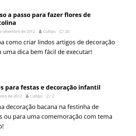
so a passo para fazer flores de
tolina
e setembro de 2012
Cultips
20
ba como criar lindos artigos de decoração
 uma dica bem fácil de executar!
s para festas e decoração infantil
osto de 2012
Cultips
2
a decoração bacana na festinha de
as ou para uma comemoração com tema
o!