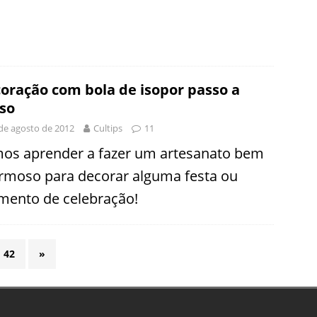
oração com bola de isopor passo a
so
de agosto de 2012
Cultips
11
os aprender a fazer um artesanato bem
rmoso para decorar alguma festa ou
ento de celebração!
42
»