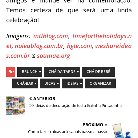
amigos e mande ver na comemoração.
Temos certeza de que será uma linda
celebração!
Imagens:
mtlblog.com
,
timefortheholidays.n
et
,
noivablog.com.br
,
hgtv.com
,
weshareidea
s.com.br
&
soumae.org
BRUNCH
CHÁ DA TARDE
CHÁ DE BEBÊ
CHÁ-BAR
DICAS
IDEIAS
ORGANIZAR
ANTERIOR
50 ideias de decoração de festa Galinha Pintadinha
PRÓXIMO
Como fazer caixas artesanais passo a passo