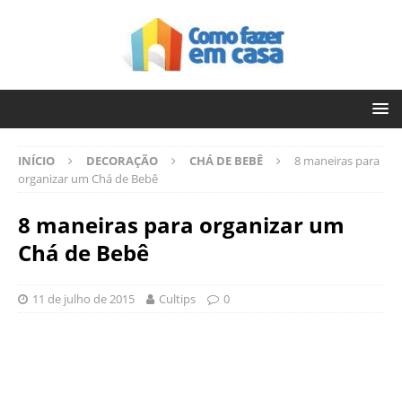
INÍCIO
DECORAÇÃO
CHÁ DE BEBÊ
8 maneiras para
organizar um Chá de Bebê
8 maneiras para organizar um
Chá de Bebê
11 de julho de 2015
Cultips
0