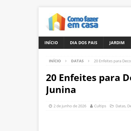
INÍCIO
DIA DOS PAIS
JARDIM
INÍCIO
DATAS
20 Enfeites para Deco
20 Enfeites para 
Junina
2 de junho de 2026
Cultips
Datas
,
D