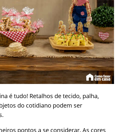
na é tudo! Retalhos de tecido, palha,
bjetos do cotidiano podem ser
s.
meiros pontos a se considerar. As cores