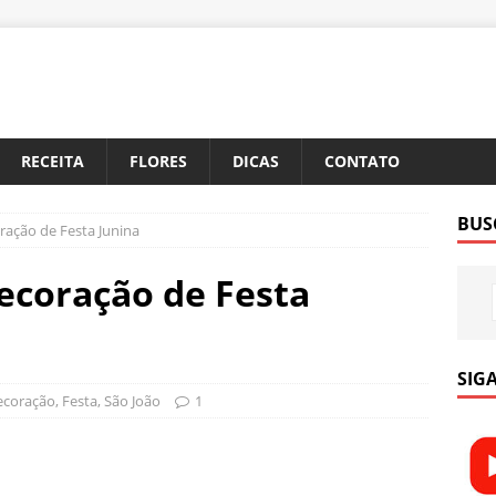
RECEITA
FLORES
DICAS
CONTATO
BUS
ração de Festa Junina
Decoração de Festa
SIGA
ecoração
,
Festa
,
São João
1