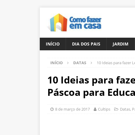
INÍCIO
DIA DOS PAIS
JARDIM
INÍCIO
DATAS
10 Ideias para fazer
10 Ideias para fa
Páscoa para Educa
8 de março de 2017
Cultips
Datas
,
P