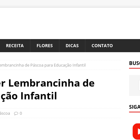
RECEITA
FLORES
DICAS
CONTATO
BUS
 Lembrancinha de Páscoa para Educação Infantil
zer Lembrancinha de
ção Infantil
SIGA
áscoa
0