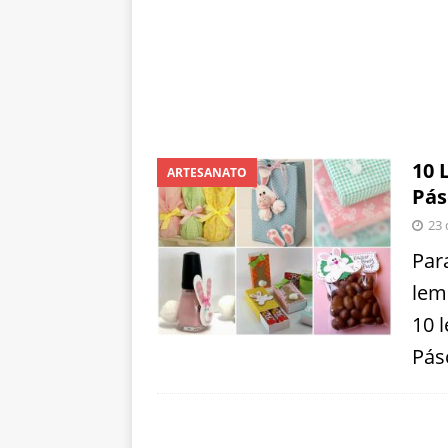
10 
ARTESANATO
Pás
23 
Par
lem
10 
Pás