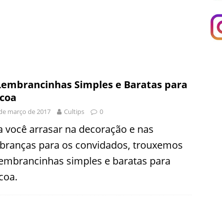
Lembrancinhas Simples e Baratas para
coa
de março de 2017
Cultips
0
a você arrasar na decoração e nas
branças para os convidados, trouxemos
lembrancinhas simples e baratas para
coa.