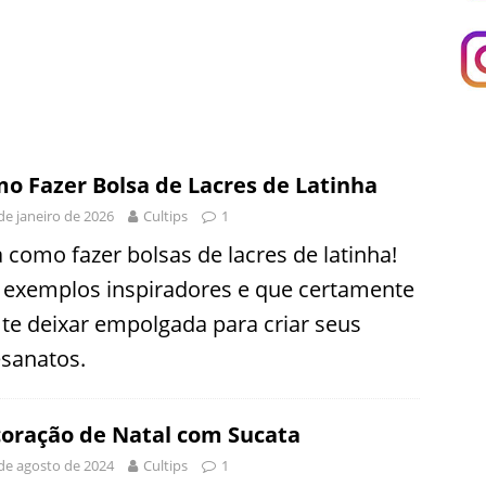
o Fazer Bolsa de Lacres de Latinha
de janeiro de 2026
Cultips
1
a como fazer bolsas de lacres de latinha!
 exemplos inspiradores e que certamente
 te deixar empolgada para criar seus
esanatos.
oração de Natal com Sucata
de agosto de 2024
Cultips
1