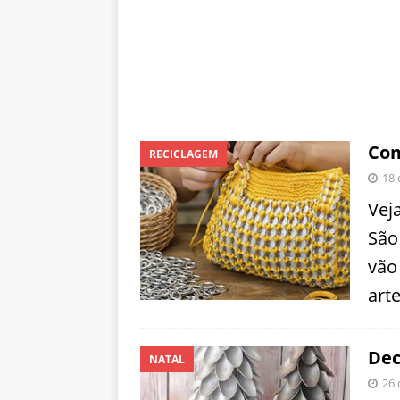
Com
RECICLAGEM
18 
Vej
São
vão
art
Dec
NATAL
26 