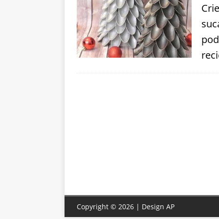
Cri
suc
pod
rec
Copyright © 2026 | Design
AP