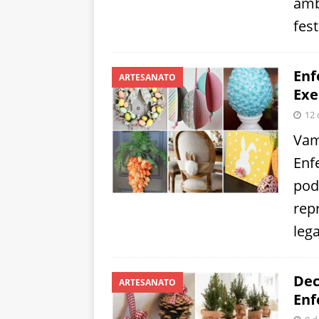
amb
fes
Enf
ARTESANATO
Exe
12 
Vam
Enf
pod
rep
leg
Dec
ARTESANATO
Enf