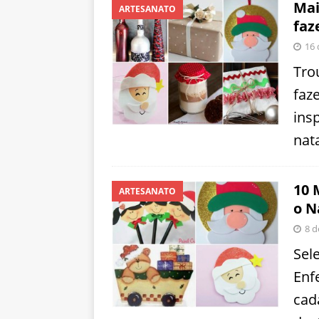
Mai
ARTESANATO
faz
16
Tro
faz
ins
nata
10 
ARTESANATO
o N
8 d
Sel
Enf
cad