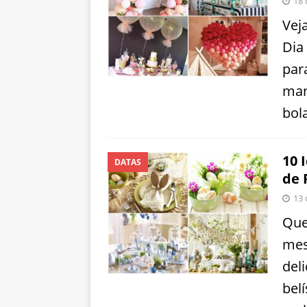
18 
Vej
Dia
par
mar
bol
10 
DATAS
de 
13 
Que
mes
del
bel