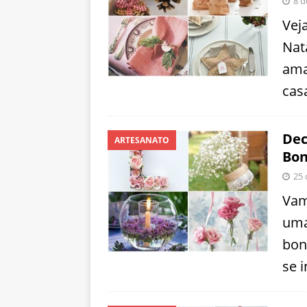
8 d
Vej
Nata
ama
cas
Dec
ARTESANATO
Bon
25
Vam
uma
bon
se i