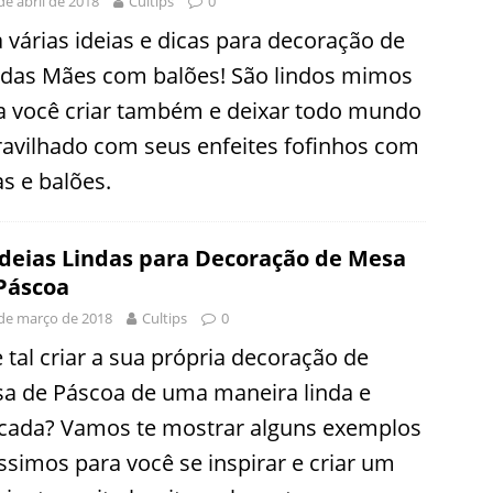
de abril de 2018
Cultips
0
a várias ideias e dicas para decoração de
 das Mães com balões! São lindos mimos
a você criar também e deixar todo mundo
avilhado com seus enfeites fofinhos com
as e balões.
Ideias Lindas para Decoração de Mesa
Páscoa
de março de 2018
Cultips
0
 tal criar a sua própria decoração de
a de Páscoa de uma maneira linda e
icada? Vamos te mostrar alguns exemplos
íssimos para você se inspirar e criar um