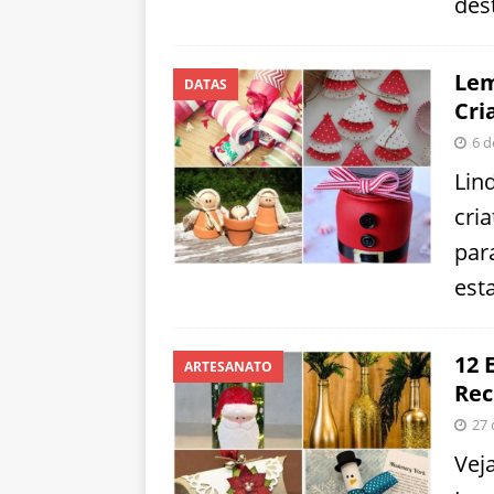
dest
Lem
DATAS
Cri
6 d
Lin
cria
par
est
12 
ARTESANATO
Rec
27 
Veja