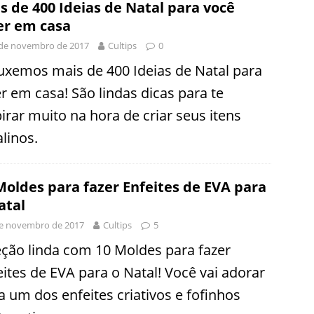
s de 400 Ideias de Natal para você
er em casa
 de novembro de 2017
Cultips
0
uxemos mais de 400 Ideias de Natal para
er em casa! São lindas dicas para te
pirar muito na hora de criar seus itens
linos.
Moldes para fazer Enfeites de EVA para
atal
e novembro de 2017
Cultips
5
eção linda com 10 Moldes para fazer
eites de EVA para o Natal! Você vai adorar
a um dos enfeites criativos e fofinhos