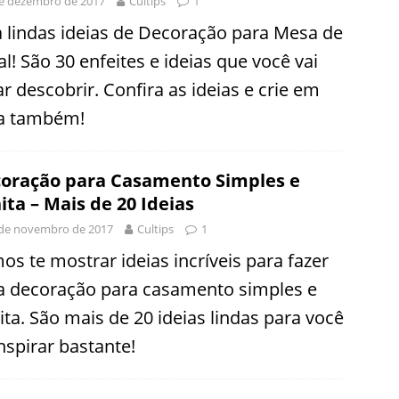
e dezembro de 2017
Cultips
1
a lindas ideias de Decoração para Mesa de
l! São 30 enfeites e ideias que você vai
r descobrir. Confira as ideias e crie em
a também!
oração para Casamento Simples e
ita – Mais de 20 Ideias
 de novembro de 2017
Cultips
1
os te mostrar ideias incríveis para fazer
 decoração para casamento simples e
ita. São mais de 20 ideias lindas para você
nspirar bastante!