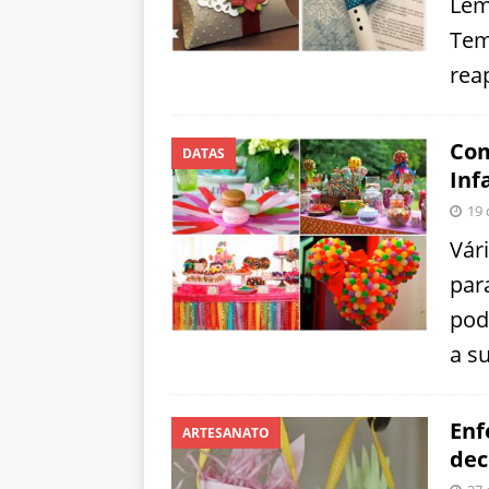
Lem
Tem
rea
Com
DATAS
Inf
19 
Vár
para
pod
a s
Enf
ARTESANATO
dec