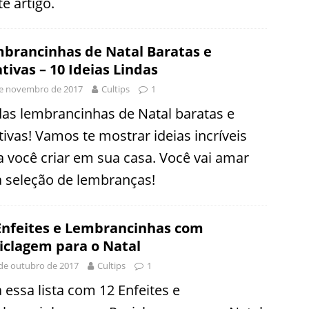
e artigo.
brancinhas de Natal Baratas e
ativas – 10 Ideias Lindas
e novembro de 2017
Cultips
1
das lembrancinhas de Natal baratas e
tivas! Vamos te mostrar ideias incríveis
a você criar em sua casa. Você vai amar
a seleção de lembranças!
Enfeites e Lembrancinhas com
iclagem para o Natal
de outubro de 2017
Cultips
1
 essa lista com 12 Enfeites e