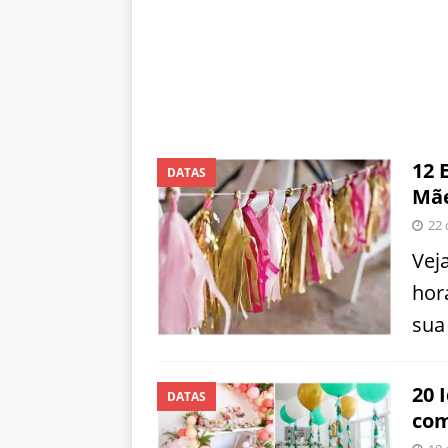
12 
DATAS
Mãe
22 
Vej
hor
sua
20 
DATAS
com