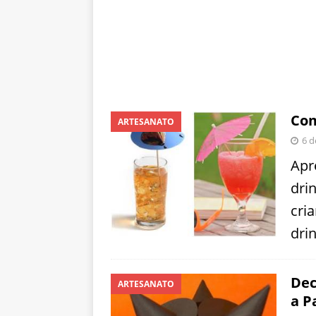
Com
ARTESANATO
6 d
Apr
dri
cri
dri
Dec
ARTESANATO
a P