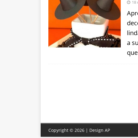
18 
Apr
dec
lin
a s
que
Copyright © 2026 | Design
AP