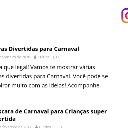
ras Divertidas para Carnaval
de janeiro de 2026
Cultips
0
a que legal! Vamos te mostrar várias
ras divertidas para Carnaval. Você pode se
pirar muito com as ideias! Acompanhe.
cara de Carnaval para Crianças super
ertida
e fevereiro de 2017
Cultips
0