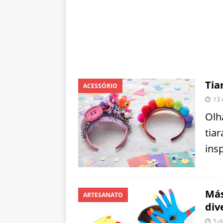
Tia
ACESSÓRIO
13 
Olh
tia
ins
Más
ARTESANATO
div
5 d