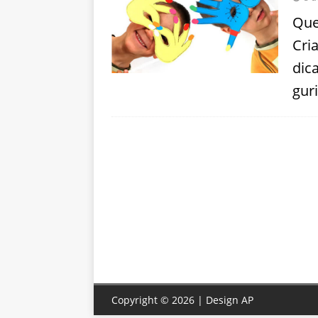
Que
Cri
dic
guri
Copyright © 2026 | Design
AP