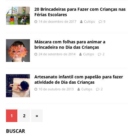
20 Brincadeiras para Fazer com Crianças nas
Férias Escolares
14 de dezembro de 2017
Cultips
9
Máscara com folhas para animar a
brincadeira no Dia das Crianças
24 de setembro de 2014
Cultips
2
Artesanato infantil com papelão para fazer
atividade de Dia das Crianças
10 de outubro de 2013
Cultips
2
1
2
»
BUSCAR