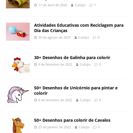
17 de abril de 2026
Cultips
1
Atividades Educativas com Reciclagem para
Dia das Crianças
30 de agosto de 2025
Cultips
0
30+ Desenhos de Galinha para colorir
9 de fevereiro de 2022
Cultips
0
50+ Desenhos de Unicórnio para pintar e
colorir
8 de fevereiro de 2022
Cultips
0
50+ Desenhos para colorir de Cavalos
23 de janeiro de 2022
Cultips
0