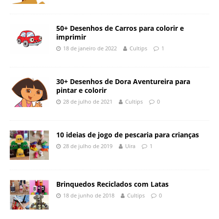
50+ Desenhos de Carros para colorir e
imprimir
18 de janeiro de 2022
Cultips
1
30+ Desenhos de Dora Aventureira para
pintar e colorir
28 de julho de 2021
Cultips
0
10 ideias de jogo de pescaria para crianças
28 de julho de 2019
Uira
1
Brinquedos Reciclados com Latas
18 de junho de 2018
Cultips
0