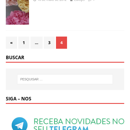
«
1
…
3
4
BUSCAR
SIGA – NOS