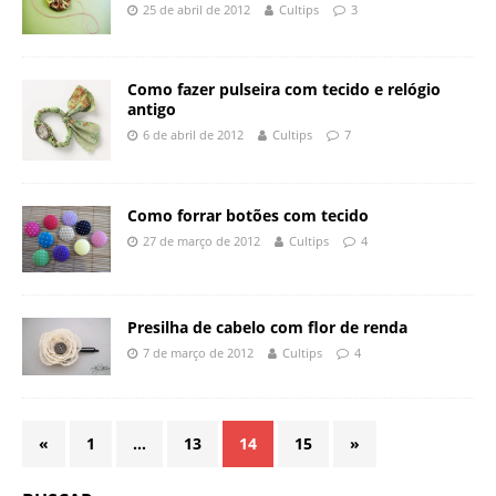
25 de abril de 2012
Cultips
3
Como fazer pulseira com tecido e relógio
antigo
6 de abril de 2012
Cultips
7
Como forrar botões com tecido
27 de março de 2012
Cultips
4
Presilha de cabelo com flor de renda
7 de março de 2012
Cultips
4
«
1
…
13
14
15
»