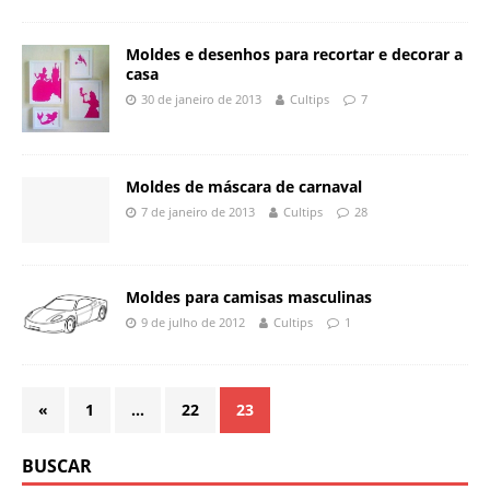
Moldes e desenhos para recortar e decorar a
casa
30 de janeiro de 2013
Cultips
7
Moldes de máscara de carnaval
7 de janeiro de 2013
Cultips
28
Moldes para camisas masculinas
9 de julho de 2012
Cultips
1
«
1
…
22
23
BUSCAR