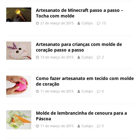
Artesanato de Minecraft passo a passo –
Tocha com molde
21 de março de 2015
Cultips
13
Artesanato para crianças com molde de
coração passo a passo
13 de março de 2015
Cultips
2
Como fazer artesanato em tecido com molde
de coração
11 de março de 2015
Cultips
6
Molde de lembrancinha de cenoura para a
Páscoa
11 de março de 2015
Cultips
5