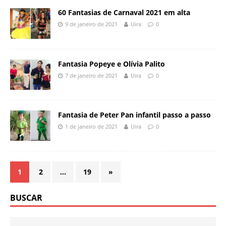
60 Fantasias de Carnaval 2021 em alta
9 de janeiro de 2021
Uira
0
Fantasia Popeye e Olívia Palito
7 de janeiro de 2021
Uira
0
Fantasia de Peter Pan infantil passo a passo
1 de janeiro de 2021
Uira
0
1
2
…
19
»
BUSCAR