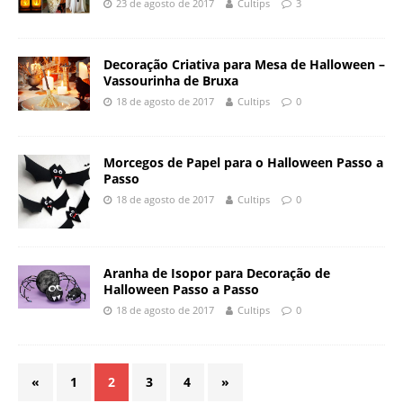
23 de agosto de 2017
Cultips
3
Decoração Criativa para Mesa de Halloween –
Vassourinha de Bruxa
18 de agosto de 2017
Cultips
0
Morcegos de Papel para o Halloween Passo a
Passo
18 de agosto de 2017
Cultips
0
Aranha de Isopor para Decoração de
Halloween Passo a Passo
18 de agosto de 2017
Cultips
0
«
1
2
3
4
»